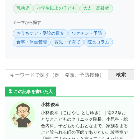
乳幼児
小学生以上の子ども
大人・高齢者
テーマから探す
おうちケア・受診の目安
ワクチン・予防
食事・体重管理
育児・子育て
院長コラム
検索
この記事を書いた人
小林 俊幸
小林俊幸（こばやし としゆき）｜南22条お
となとこどものクリニック院長。小児科・総
合内科。子どもからおとなまで、家族をまる
ごと診られる町の医師でありたい。診察室で
「聞いてよかった」と言ってもらえた話を、