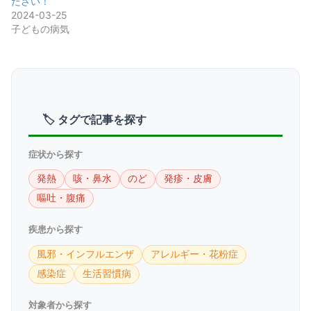
ださい！
2024-03-25
子どもの病気
🏷 タグで記事を探す
症状から探す
発熱
咳・鼻水
のど
発疹・皮膚
嘔吐・腹痛
疾患から探す
風邪・インフルエンザ
アレルギー・花粉症
感染症
生活習慣病
対象者から探す