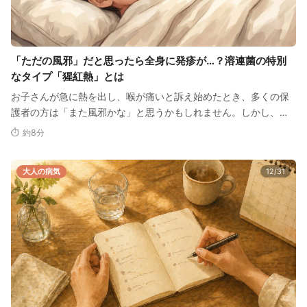
「ただの風邪」だと思ったら全身に発疹が…？溶連菌の特別
なタイプ「猩紅熱」とは
お子さんが急に熱を出し、喉が痛いと訴え始めたとき、多くの保
護者の方は「また風邪かな」と思うかもしれません。しかし、そ
の翌日、体に奇妙な発疹が…
⏱ 約8分
大人の病気
12/31