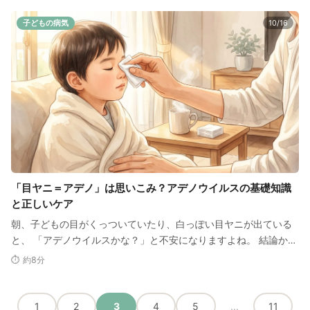
子どもの病気
10/16
「目ヤニ＝アデノ」は思いこみ？アデノウイルスの基礎知識
と正しいケア
朝、子どもの目がくっついていたり、白っぽい目ヤニが出ている
と、 「アデノウイルスかな？」と不安になりますよね。 結論から
言うと、目ヤニ＝アデ…
⏱ 約8分
1
2
3
4
5
...
11