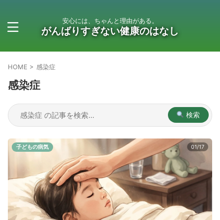
安心には、ちゃんと理由がある。
がんばりすぎない健康のはなし
HOME
>
感染症
感染症
検索
子どもの病気
01/17