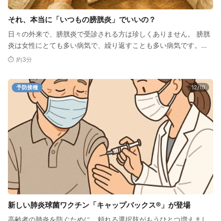
それ、本当に「いつもの膀胱炎」でいいの？
日々の外来で、膀胱炎で受診される方は珍しくありません。 膀胱
炎は女性にとても多い病気で、繰り返すことも多い病気です。で
すから、たいていの方は…
⏱ 約3分
予防接種
12/10
新しい肺炎球菌ワクチン「キャップバックス®」が登場
高齢者の肺炎を防ぐために、頼れる選択肢がもうひとつ増えまし