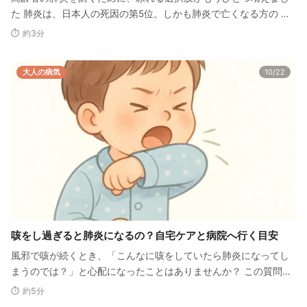
た 肺炎は、日本人の死因の第5位。しかも肺炎で亡くなる方の 約
98％が65歳以上 …
⏱ 約3分
大人の病気
10/22
咳をし過ぎると肺炎になるの？自宅ケアと病院へ行く目安
風邪で咳が続くとき、「こんなに咳をしていたら肺炎になってし
まうのでは？」と心配になったことはありませんか？ この質問
は、外来ではとても多い質…
⏱ 約5分