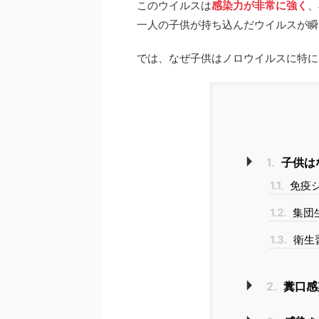
このウイルスは
感染力が非常に強く
、
一人の子供が持ち込んだウイルスが瞬
では、なぜ子供はノロウイルスに特に
1.
子供は
1.1.
免疫
1.2.
集団
1.3.
衛生
2.
糞口感