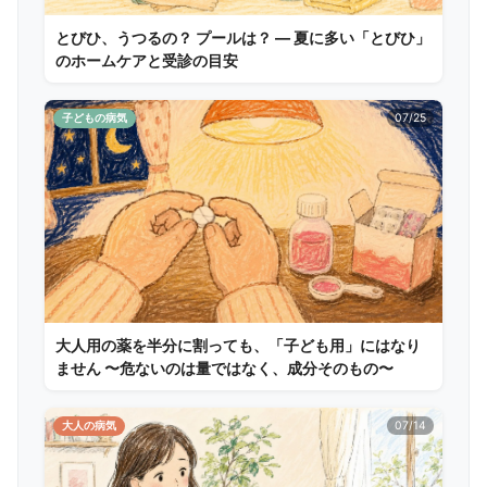
とびひ、うつるの？ プールは？ ― 夏に多い「とびひ」
のホームケアと受診の目安
子どもの病気
07/25
大人用の薬を半分に割っても、「子ども用」にはなり
ません 〜危ないのは量ではなく、成分そのもの〜
大人の病気
07/14