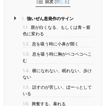
目次
[
閉じる
]
1.
強いぜん息発作のサイン
1.1.
唇が白くなる、もしくは青～紫
色に変わる
1.2.
息を吸う時に小鼻が開く
1.3.
息を吸う時に胸がペコペコへこ
む
1.4.
横になれない、眠れない、歩け
ない
1.5.
話すのが苦しい、ぼーっとして
いる
1.6.
興奮する、暴れる