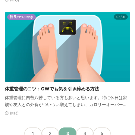
院長のつぶやき
05/01
体重管理のコツ：GWでも気を引き締める方法
体重管理に四苦八苦している方も多いと思います。特に休日は家
族や友人との外食がついつい増えてしまい、カロリーオーバーに
悩まされることも。私もそ…
⏱ 約1分
1
2
3
4
5