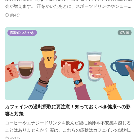
会が増えます。 汗をかいたあとに、スポーツドリンクやジュース
を飲む方も多いと思い…
⏱ 約4分
院長のつぶやき
07/16
カフェインの過剰摂取に要注意！知っておくべき健康への影
響と対策
コーヒーやエナジードリンクを飲んだ後に動悸や不安感を感じる
ことはありませんか？ 実は、これらの症状はカフェインの過剰摂
取が原因かもしれません…
⏱ 約3分