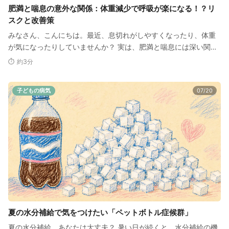
肥満と喘息の意外な関係：体重減少で呼吸が楽になる！？リ
スクと改善策
みなさん、こんにちは。最近、息切れがしやすくなったり、体重
が気になったりしていませんか？ 実は、肥満と喘息には深い関係
があるんです。 「えっ…
⏱ 約3分
子どもの病気
07/20
夏の水分補給で気をつけたい「ペットボトル症候群」
夏の水分補給、あなたは大丈夫？ 暑い日が続くと、水分補給の機