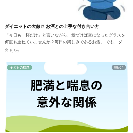
ダイエットの大敵!? お酒との上手な付き合い方
「今日も一杯だけ」と言いながら、気づけば空になったグラスを
何度も重ねていませんか？毎日の楽しみであるお酒。 でも、ダイ
エットを始めたら「禁酒…
⏱ 約3分
子どもの病気
08/04