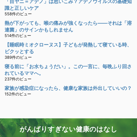
「目ヤニ＝アデノ」は思いこみ？アデノウイルスの基礎知
識と正しいケア
558件のビュー
熱が下がっても、喉の痛みが強くなったら――それは「溶
連菌」のサインかもしれません
514件のビュー
【睡眠時ミオクローヌス】子どもが発熱して寝ている時、
ビクッとする
389件のビュー
寝る前に「お水ちょうだい」。この一言に、毎晩ふり回さ
れているママへ。
237件のビュー
家族が感染症になったら、健康な家族は外出していいの？
152件のビュー
がんばりすぎない健康のはなし