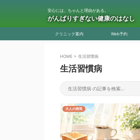
安心には、ちゃんと理由がある。
がんばりすぎない健康のはなし
クリニック案内
Web予約
HOME
>
生活習慣病
生活習慣病
大人の病気