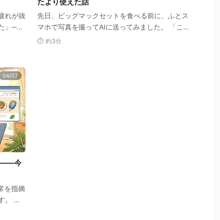
たより使えた話
疲れが抜
先日、ビッグマックセットを食べる前に、ふとス
た」──
マホで写真を撮ってAIに送ってみました。 「こ
いにして
れ何カロリー？ダイエットには適切？」 返って
⏱ 約3分
きたの…
04/07
――今
常を指摘
す。 健
ったこと