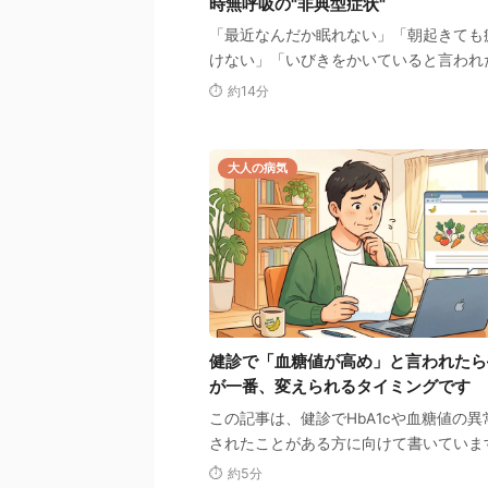
時無呼吸の"非典型症状"
「最近なんだか眠れない」「朝起きても
けない」「いびきをかいていると言われ
そんな悩みを、更年期や日々の疲れのせ
⏱ 約14分
いません…
大人の病気
健診で「血糖値が高め」と言われたら
が一番、変えられるタイミングです
この記事は、健診でHbA1cや血糖値の異
されたことがある方に向けて書いていま
診の結果票を手にして、こんなふうに思
⏱ 約5分