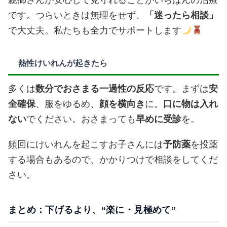
です。つらいときは無理をせず、
「迷ったら相談」
で大丈夫。私たちも全力でサポートします
熱性けいれんが起きたら
多くは
数分でおさまる一過性の反応
です。まずは
安
全確保
、服をゆるめ、
顔を横向き
に。
口に物は入れ
ない
でください。おさまっても
早めに受診
を。
頻回にけいれんを起こすお子さんには
予防薬
を投薬
する場合もあるので、かかりつけで相談をしてくだ
さい。
まとめ：下げるより、“楽に・見極めて”