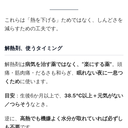
これらは「熱を下げる」ためではなく、しんどさを
減らすための工夫です。
解熱剤、使うタイミング
解熱剤は
病気を治す薬ではなく、“楽にする薬”
。頭
痛・筋肉痛・だるさも和らぎ、
眠れない夜に一息つ
くため
に使います。
目安
：生後6か月以上で、
38.5℃以上＋元気がない
／つらそう
なとき。
逆に、
高熱でも機嫌よく水分が取れていれば必ずし
も不要
です。