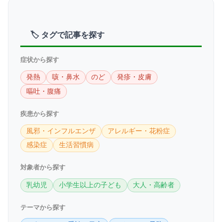
🏷 タグで記事を探す
症状から探す
発熱
咳・鼻水
のど
発疹・皮膚
嘔吐・腹痛
疾患から探す
風邪・インフルエンザ
アレルギー・花粉症
感染症
生活習慣病
対象者から探す
乳幼児
小学生以上の子ども
大人・高齢者
テーマから探す