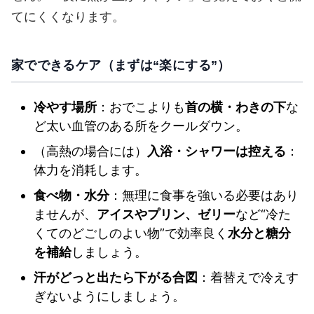
てにくくなります。
家でできるケア（まずは“楽にする”）
冷やす場所
：おでこよりも
首の横・わきの下
な
ど太い血管のある所をクールダウン。
（高熱の場合には）
入浴・シャワーは控える
：
体力を消耗します。
食べ物・水分
：無理に食事を強いる必要はあり
ませんが、
アイスやプリン、ゼリー
など“冷た
くてのどごしのよい物”で効率良く
水分と糖分
を補給
しましょう。
汗がどっと出たら下がる合図
：着替えで冷えす
ぎないようにしましょう。