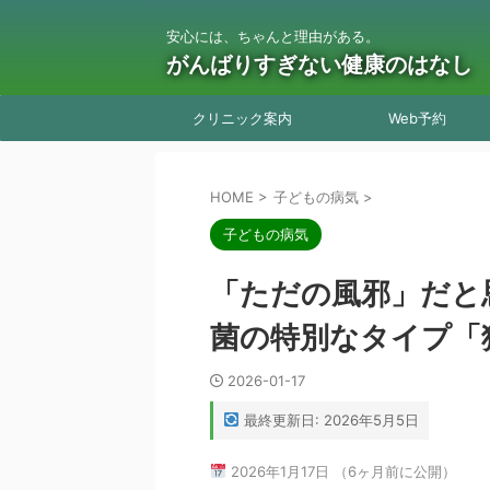
安心には、ちゃんと理由がある。
がんばりすぎない健康のはなし
クリニック案内
Web予約
HOME
>
子どもの病気
>
子どもの病気
「ただの風邪」だと
菌の特別なタイプ「
2026-01-17
最終更新日: 2026年5月5日
2026年1月17日 （6ヶ月前に公開）