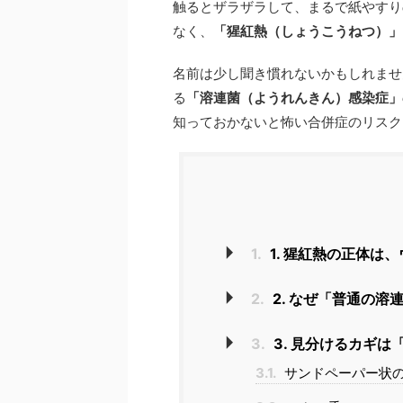
触るとザラザラして、まるで紙やすり
なく、
「猩紅熱（しょうこうねつ）」
名前は少し聞き慣れないかもしれませ
る
「溶連菌（ようれんきん）感染症」
知っておかないと怖い合併症のリスク
1.
1. 猩紅熱の正体は
2.
2. なぜ「普通の溶
3.
3. 見分けるカギは
3.1.
サンドペーパー状