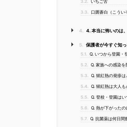
3.2.
いちご舌
3.3.
口囲蒼白（こうい
4.
4. 本当に怖いの
5.
保護者が今すぐ知っ
5.1.
Q. いつから登園
5.2.
Q. 家族への感染
5.3.
Q. 猩紅熱の発疹
5.4.
Q. 猩紅熱は大人
5.5.
Q. 登校・登園は
5.6.
Q. 熱が下がった
5.7.
Q. 抗菌薬は何日