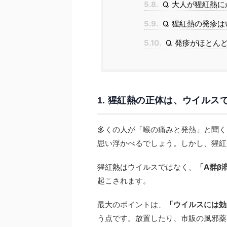
5.8.
Q. 大人が猩紅熱
5.9.
Q. 猩紅熱の発疹
5.10.
Q. 発疹がほと
1. 猩紅熱の正体は、ウイルス
多くの人が「喉の痛みと発熱」と聞く
思い浮かべるでしょう。しかし、猩紅
猩紅熱はウイルスではなく、
「A群β
起こされます。
最大のポイントは、
「ウイルスには効
う点です。放置したり、市販の風邪薬