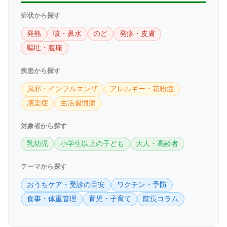
症状から探す
発熱
咳・鼻水
のど
発疹・皮膚
嘔吐・腹痛
疾患から探す
風邪・インフルエンザ
アレルギー・花粉症
感染症
生活習慣病
対象者から探す
乳幼児
小学生以上の子ども
大人・高齢者
テーマから探す
おうちケア・受診の目安
ワクチン・予防
食事・体重管理
育児・子育て
院長コラム