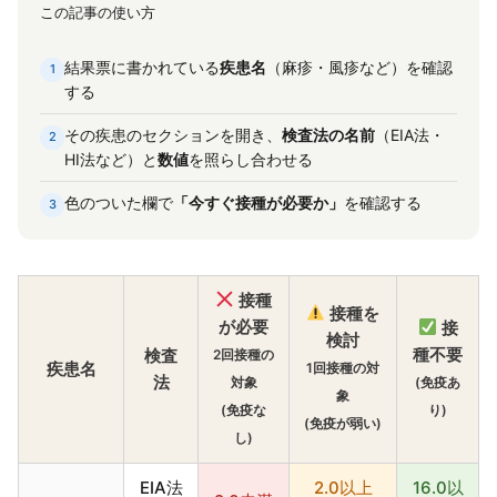
この記事の使い方
結果票に書かれている
疾患名
（麻疹・風疹など）を確認
1
する
その疾患のセクションを開き、
検査法の名前
（EIA法・
2
HI法など）と
数値
を照らし合わせる
色のついた欄で
「今すぐ接種が必要か」
を確認する
3
接種
接種を
が必要
接
検討
種不要
検査
2回接種の
疾患名
1回接種の対
法
対象
(免疫あ
象
(免疫な
り)
(免疫が弱い)
し)
EIA法
2.0以上
16.0以