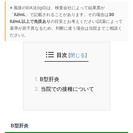
※ 風疹のEIA法(IgG)は、検査会社によって結果票が
「
IU/mL
」で記載されることがあります。その場合は
30
IU/mL以上で免疫あり
の目安とお考えください(試薬によって
基準が若干異なるため、判断に迷う場合は当院までご相談く
ださい)。
目次
[
閉じる
]
1.
B型肝炎
2.
当院での接種について
B型肝炎