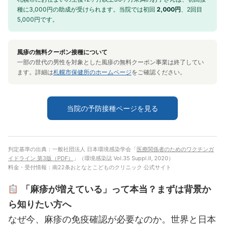
種に3,000円の助成が受けられます。当院では初回
2,000円
、2回目
5,000円です。
風疹の無料クーポン接種について
一部の世代の男性を対象とした風疹の無料クーポン事業は終了してい
ます。詳細は
札幌市保健所のホームページ
をご確認ください。
当院の予防接種ページを見る
判定基準の出典：一般社団法人 日本環境感染学会「
医療関係者のためのワクチンガ
イドライン 第3版（PDF）
」（環境感染誌 Vol.35 Suppl.II, 2020）
料金・受付情報：南22条おとなとこどものクリニック 公式サイト
「麻疹が増えている」って本当？まずは背景か
ら知りたい方へ
なぜ今、麻疹の免疫確認が必要なのか。世界と日本