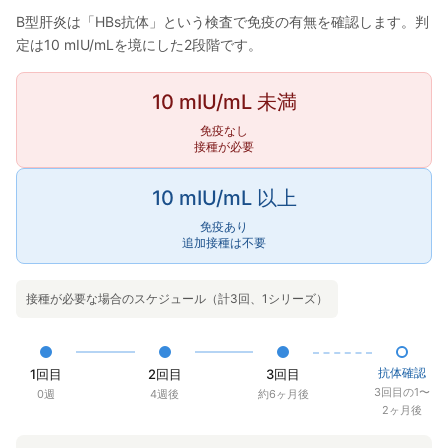
B型肝炎は「HBs抗体」という検査で免疫の有無を確認します。判
定は10 mIU/mLを境にした2段階です。
10 mIU/mL 未満
免疫なし
接種が必要
10 mIU/mL 以上
免疫あり
追加接種は不要
接種が必要な場合のスケジュール（計3回、1シリーズ）
抗体確認
1回目
2回目
3回目
3回目の1〜
0週
4週後
約6ヶ月後
2ヶ月後