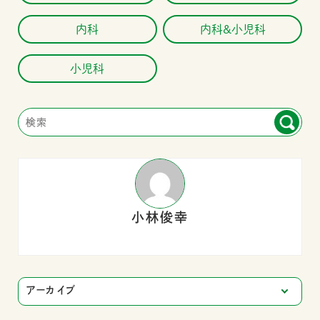
内科
内科&小児科
プチ
小児科
予防
エコ
小林俊幸
アク
求人
アーカイブ