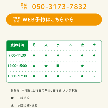
050-3173-7832
電話
予約
WEB
WEB予約はこちらから
予約
月
火
水
木
金
土
受付時間
9:00~11:30
-
14:00~15:00
▲
★
■
-
★
-
15:00~17:30
-
-
休診日：木曜日、土曜日の午後、日曜日、および祝日
● 一般診療
▲ 予防接種・健診