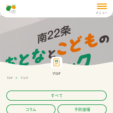
閉じる
メニュー
クリニ
内
ブログ
TOP
ブログ
小
すべて
コラム
予防接種
健康